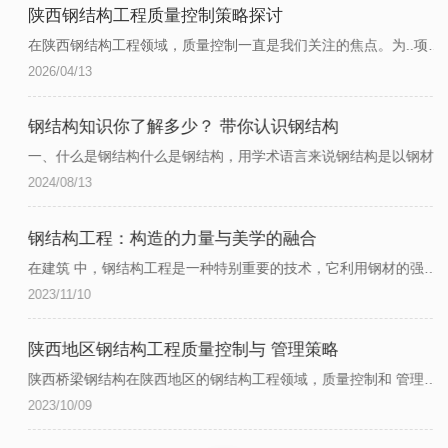
陕西钢结构工程质量控制策略探讨
在陕西钢结构工程领域，质量控制一直是我们关注的焦点。为..项目高品质完成，我们制定了..的控制策略。首先，我们重视工程设计阶段。通过与专业团队合作，..设计方案符合国家标准和客户需求。这一阶段的细致规...
2026/04/13
钢结构知识你了解多少？ 带你认识钢结构
一、什么是钢结构什么是钢结构，用学术语言来说钢结构是以钢材制作为主的结构，是现在主要的建筑结构类型之一。钢材的特点是强度高、自重 轻、整体刚性好、变形能力强，故用于建造大跨度和 、超重型的建筑物特别...
2024/08/13
钢结构工程：构造的力量与美学的融合
在建筑 中，钢结构工程是一种特别重要的技术，它利用钢材的强度和可塑性，以结构的形式来实现其承重和支持的作用。这种工程类型在许多建筑物和结构中都得到了广泛的应用，包括桥梁、高速公路、大型商业建筑、工业设施、航空航天设备以及住房等。一、钢结构工程的优点1、强度高：钢材是所有建筑材料中强度.高的之一，这意味着使用钢材建造的...
2023/11/10
陕西地区钢结构工程质量控制与 管理策略
陕西桥梁钢结构在陕西地区的钢结构工程领域，质量控制和 管理是至关重要的方面。为..项目的顺利进行和成果的可靠性，以下是一些有效的策略。首先，建立严格的质量标准是..钢结构工程质量的关键。这包括对材料的选择和采购过程进行严密监控，..其符合相关规范和标准。同时，在施工过程中应严格按照设计方案进行操作，..施工质量的一致...
2023/10/09